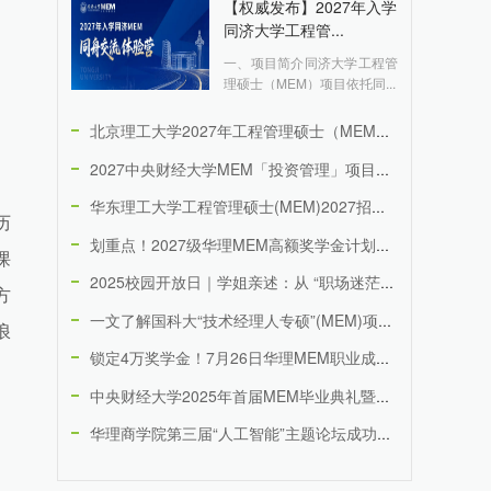
【权威发布】2027年入学
同济大学工程管...
一、项目简介同济大学工程管
理硕士（MEM）项目依托同...
北京理工大学2027年工程管理硕士（MEM）招生说明（专业代...
2027中央财经大学MEM「投资管理」项目介绍
华东理工大学工程管理硕士(MEM)2027招生宣传册
历
划重点！2027级华理MEM高额奖学金计划，重磅奖励，多重叠...
课
2025校园开放日｜学姐亲述：从 “职场迷茫”到 “思维清晰...
方
一文了解国科大“技术经理人专硕”(MEM)项目及2026年招...
浪
锁定4万奖学金！7月26日华理MEM职业成长营线上场次，20...
中央财经大学2025年首届MEM毕业典礼暨学位授予仪式隆重举...
华理商学院第三届“人工智能”主题论坛成功举办——探索AI新范...