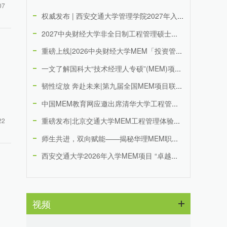
训，...
07
权威发布 | 西安交通大学管理学院2027年入学MEM项目“...
2027中央财经大学非全日制工程管理硕士（MEM）项目介绍
重磅上线|2026中央财经大学MEM「投资管理」项目招生专题
一文了解国科大“技术经理人专硕”(MEM)项目及2026年招...
韧性绽放 奔赴未来|第九届全国MEM项目联展暨2026招生政...
中国MEM教育网应邀出席清华大学工程管理创新人才教育与发展会...
重磅发布|北京交通大学MEM工程管理体验营全面启航
22
师生共进，双向赋能——揭秘华理MEM职业成长营的“互益性学习...
西安交通大学2026年入学MEM项目 “卓越管理人才计划”招...
视频
：