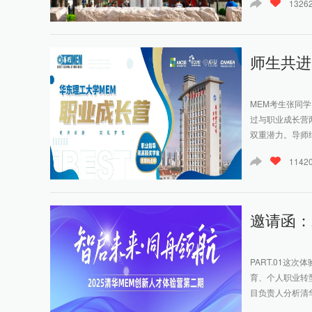
1326
师生共进
MEM考生张同学
过与职业成长营
双重潜力。导师结
1142
邀请函：
PART.01这
育、个人职业转
目负责人分析清华