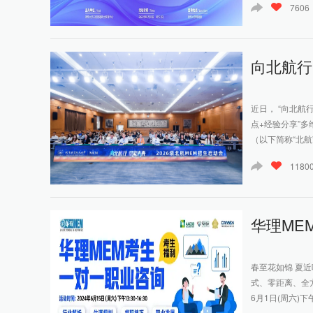
7606
向北航行
近日， “向北航
点+经验分享”
（以下简称“北航
1180
华理ME
春至花如锦 夏近
式、零距离、全
6月1日(周六)下