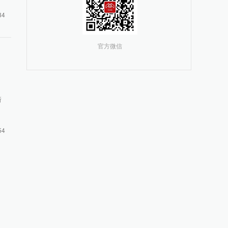
34
官方微信
所
54