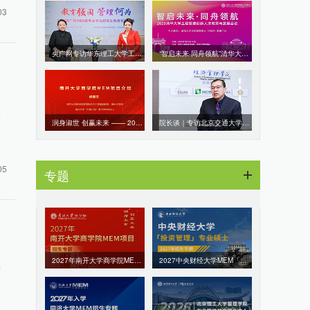
03
央广网专访华东理工大学工程管理硕士（MEM）项目主任唐怡：工商融合筑根基，数智实践育领军
“智启未来·同舟领航”清华大学工程管理创新人才教育与发展会议暨清华MEM创新人才体验营成功举办！
吴
润身淑世 创赢未来 —— 2026年南开大学商学院专业学位MEM项目招生政策说明会
院长谈｜专访北京交通大学经济管理学院副书记、副院长李红昌教授
05
专题
2027年南开大学商学院MEM项目招生专题
2027中央财经大学MEM「投资管理」项目招生专题
学