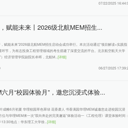
07/22/2025 16:44:
，赋能未来丨2026级北航MEM招生...
行，赋能未来”2026级北航MEM招生启动会成功举行。本次活动通过“项目解读+实践指
多维环节，为有志投身工程管理领域的考生搭建了深度交流的平台。北京航空航天大学
”）经济管理学院副院长牟晖，北航M...
[详细]
0
06/27/2025 17:39:
M六月“校园体验月”，邀您沉浸式体验...
叶成帷6月初夏 华理校园草色翠绿 花香袭人 书香满园华理MEM诚邀您走进校园沉浸
方位与华理MEM来一次“双向奔赴的完美邂逅”体验活动一《工程伦理》课堂体验时间
午13:30地点：华东理工大学徐...
[详细]