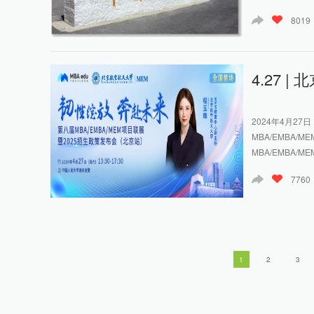
8019
4.27 
2024年4月2
MBA/EMBA
MBA/EMBA/M
7760
1
2
3