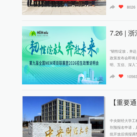
8026
7.26 
“韧性绽放，奔赴
政策发布会即将
明、互信、深入了
1056
【重要通
中央财经大学工
剂预报名申请，
统开放后填报调剂志