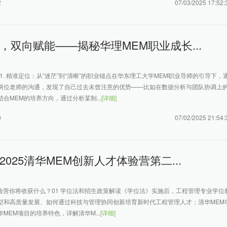
2
07/03/2025 17:52:
，双向赋能——揭秘华理MEM职业成长...
1. 精准定位：从“迷茫”到“清晰”的职业锚点在华东理工大学MEM职业导师的引导下，
两位老师的沟通，发现了自己过去未曾注意的优势——比如在数据分析与团队协调上
合MEM的培养方向，通过分析某制...
[详细]
0
07/02/2025 21:54:
2025清华MEM创新人才体验营第二...
次体验营你将收获什么？01 学位法和招生政策解读《学位法》实施后，工程管理专业学位
型和高质量发展、如何通过科技与管理协同创新培育新时代工程管理人才；清华MEM
MEM项目的培养特色，详解清华M...
[详细]