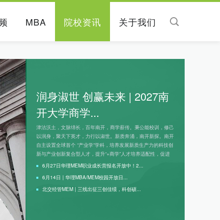
频
MBA
院校资讯
关于我们
润身淑世 创赢未来 | 2027南
开大学商学...
津沽沃土，文脉绵长，百年南开，商学薪传。秉公能校训，修己
以润身，聚天下英才，力行以淑世。新质奔涌，南开新探。南开
自主设置全球首个 “产业学”学科，培养发展新质生产力的科技创
新与产业创新复合型人才，提升“+商学”人才培养适配性，促进
商科教育改...
[详细]
6月27日华理MEM职业成长营报名开放中！2...
6月14日 | 华理MBA/MEM校园开放日...
北交经管MEM | 三线出征三创佳绩，科创硕...