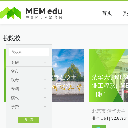
首页
搜院校
专硕
省市
中央财经大学工程管理硕士
清华大学ME
联考
（MEM）专业学位研究生
业工程系）M
专精
（非全日制）
日制）
模式
学费
北京 中央财经大学
北京市 清华大学
非全日制 | 12.8万元
非全日制 | 32.8万元
对比
对比