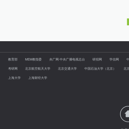
教育部
MEM教指委
央广网·中央广播电视总台
研招网
学信网
考研网
北京航空航天大学
北京交通大学
中国石油大学（北京）
北
上海大学
上海财经大学