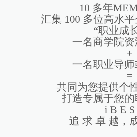
10 多年M
汇集 100 多位高
“职业成
一名商学院资
+
一名职业导师
=
共同为您提供个
打造专属于您的
i B E 
追 求 卓 越，成