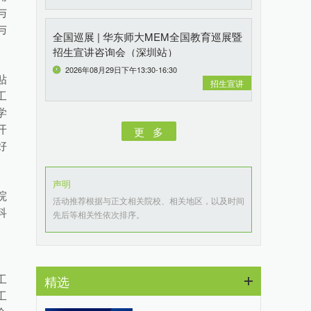
与
与
全国巡展 | 华东师大MEM全国教育巡展暨
招生宣讲咨询会（深圳站）
2026年08月29日下午13:30-16:30
贴
招生宣讲
工
学
开
更 多
好
声明
院
活动推荐根据与正文相关院校、相关地区，以及时间
科
先后等相关性依次排序。
、
精选
工
工