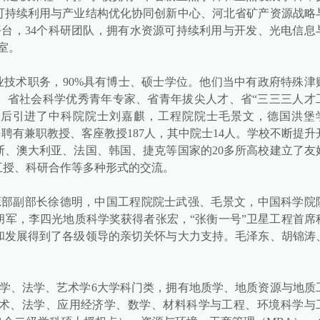
可持续利用与产业结构优化协同创新中心、河北省矿产资源战略
平台，34个科研团队，拥有水资源可持续利用与开发、光电信息
室。
专业技术职务，90%具有博士、硕士学位。他们当中有政府特殊津
、省社会科学优秀青年专家、省青年拔尖人才、省“三三三人才
先后引进了中科院院士刘嘉麒，工程院院士毛景文，德国洪堡
聘有兼职教授、客座教授187人，其中院士14人。学校不断提升
、澳大利亚、法国、韩国、捷克等国家的20多所高校建立了友
互授、科研合作等多种形式的交流。
源部副部长徐德明，中国工程院院士武强、毛景文，中国科学院
军，李四光地质科学奖获得者张宏，“张衡一号”卫星工程首席
和发展得到了各级领导的亲切关怀与大力支持。毛泽东、胡锦涛
。
学、法学、艺术学6大学科门类，拥有地质学、地质资源与地质
术、法学、应用经济学、数学、材料科学与工程、环境科学与