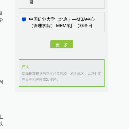
目
及
中国矿业大学（北京）—MBA中心
学
（管理学院） MEM项目（非全日
制）
更 多
声明
活动推荐根据与正文相关院校、相关地区，以及时间
先后等相关性依次排序。
列
生
以