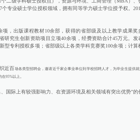
51个二级学科硕士授权点），资源与环境、工商管理（MBA）、
7个专业硕士学位授权领域，拥有同等学力硕士学位授予权。201
余项，出版课程教材10余部，获得的省部级及以上教学成果奖
省研究生创新资助项目立项40余项，经费资助合计45万元。发
用新型专利授权多项；省部级以上各类学科竞赛奖100余项；计算
织近百
场各类型招聘会，邀请近千家企事业单位到学校招聘人才，为毕业生提供就
均在95%以上。
名、国际上有较强影响力、在资源环境及相关领域有突出优势”的