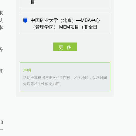
目
求
中国矿业大学（北京）—MBA中心
认
（管理学院） MEM项目（非全日
本
制）
更 多
务
声明
其
活动推荐根据与正文相关院校、相关地区，以及时间
先后等相关性依次排序。
8
一