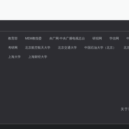
教育部
MEM教指委
央广网·中央广播电视总台
研招网
学信网
考研网
北京航空航天大学
北京交通大学
中国石油大学（北京）
北
上海大学
上海财经大学
关于